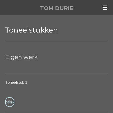
Ga
TOM
DURIE
direct
naar
de
Toneelstukken
hoofdinhoud
Eigen werk
Toneelstuk 1
bekijk