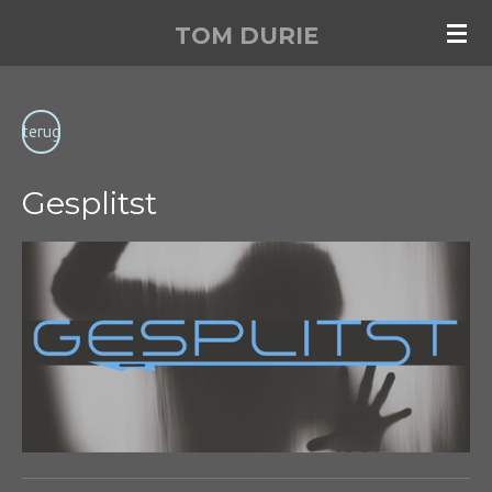
Ga
TOM
DURIE
direct
naar
de
terug
hoofdinhoud
Gesplitst