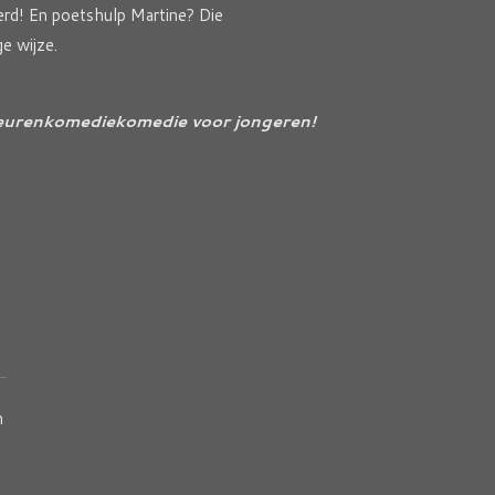
kerd! En poetshulp Martine? Die
ge wijze.
 deurenkomediekomedie voor jongeren!
n