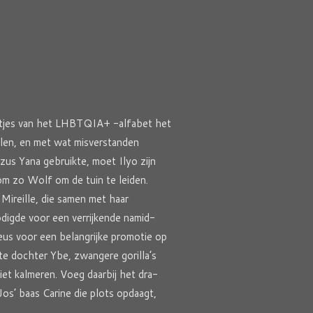
tertjes van het LHBTQIA+ -alfabet het
delen, en met wat misverstanden
n zus Yana gebruikte, moet Ilyo zijn
 om zo Wolf om de tuin te leiden.
 Mireille, die samen met haar
digde voor een verrijkende namid-
veus voor een belangrijke promotie op
te dochter Ybe, zwangere gorilla’s
iet kalmeren. Voeg daarbij het dra-
os’ baas Carine die plots opdaagt,