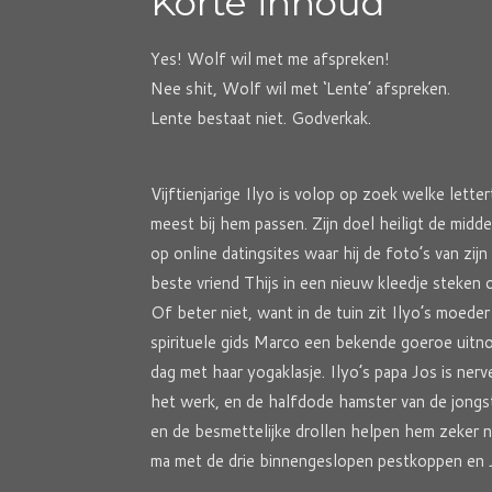
Korte inhoud
Yes! Wolf wil met me afspreken!
Nee shit, Wolf wil met ‘Lente’ afspreken.
Lente bestaat niet. Godverkak.
Vijftienjarige Ilyo is volop op zoek welke let
meest bij hem passen. Zijn doel heiligt de mid
op online datingsites waar hij de foto’s van zij
beste vriend Thijs in een nieuw kleedje steken
Of beter niet, want in de tuin zit Ilyo’s moeder
spirituele gids Marco een bekende goeroe uitno
dag met haar yogaklasje. Ilyo’s papa Jos is ner
het werk, en de halfdode hamster van de jongs
en de besmettelijke drollen helpen hem zeker n
ma met de drie binnengeslopen pestkoppen en J