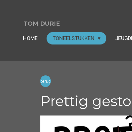
Ga
direct
naar
TOM
DURIE
de
HOME
TONEELSTUKKEN
JEUG
hoofdinhoud
terug
Prettig gest